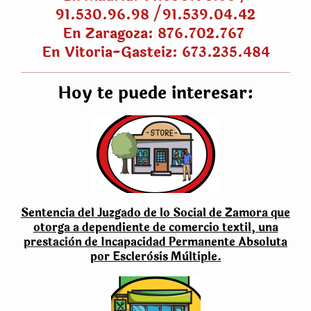
91.530.96.98 /91.539.04.42
En Zaragoza: 876.702.767
En Vitoria-Gasteiz:
673.235.484
Hoy te puede interesar:
Sentencia del Juzgado de lo Social de Zamora que
otorga a dependiente de comercio textil, una
prestaciòn de Incapacidad Permanente Absoluta
por Escleròsis Mùltiple.