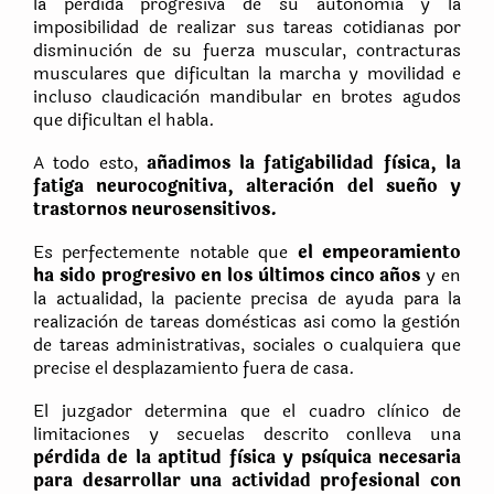
la pèrdida progresiva de su autonomìa y la
imposibilidad de realizar sus tareas cotidianas por
disminuciòn de su fuerza muscular, contracturas
musculares que dificultan la marcha y movilidad e
incluso claudicaciòn mandibular en brotes agudos
que dificultan el habla.
A todo esto,
añadimos la fatigabilidad fìsica, la
fatiga neurocognitiva, alteraciòn del sueño y
trastornos neurosensitivos.
Es perfectemente notable que
el empeoramiento
ha sido progresivo en los ùltimos cinco años
y en
la actualidad, la paciente precisa de ayuda para la
realizaciòn de tareas domèsticas asi como la gestiòn
de tareas administrativas, sociales o cualquiera que
precise el desplazamiento fuera de casa.
El juzgador determina que el cuadro clìnico de
limitaciones y secuelas descrito conlleva una
pèrdida de la aptitud fìsica y psìquica necesaria
para desarrollar una actividad profesional con