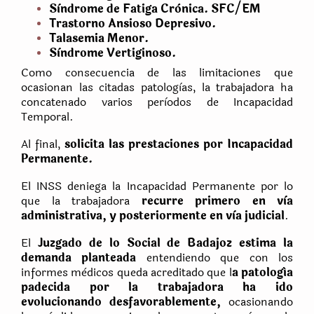
Sìndrome de Fatiga Crònica. SFC/EM
Trastorno Ansioso Depresivo.
Talasemia Menor.
Sìndrome Vertiginoso.
Como consecuencia de las limitaciones que
ocasionan las citadas patologìas, la trabajadora ha
concatenado varios perìodos de Incapacidad
Temporal.
Al final,
solicita las prestaciones por Incapacidad
Permanente.
El INSS deniega la Incapacidad Permanente por lo
que la trabajadora
recurre primero en vìa
administrativa, y posteriormente en vìa judicial
.
El
Juzgado de lo Social de Badajoz estima la
demanda planteada
entendiendo que con los
informes mèdicos queda acreditado que l
a patología
padecida por la trabajadora ha ido
evolucionando desfavorablemente,
ocasionando