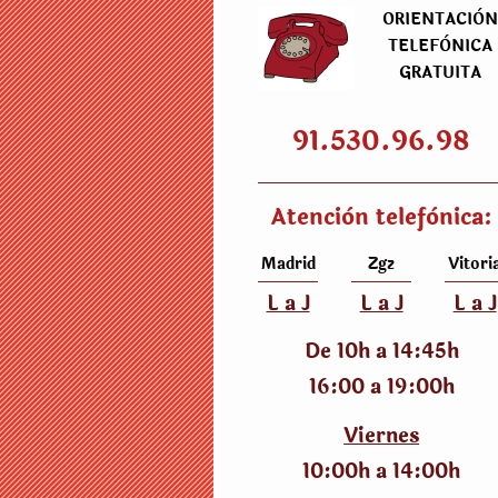
ORIENTACIÒ
TELEFÒNICA
GRATUITA
91.530.96.98
Atenciòn telefònica:
Madrid
Zgz
Vitori
L a J
L a J
L a J
De 10h a 14:45h
16:00 a 19:00h
Viernes
10:00h a 14:00h