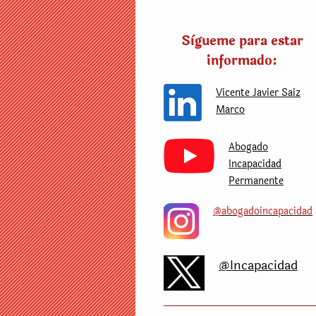
Sìgueme para estar
informado:
Vicente Javier Saiz
Marco
Abogado
Incapacidad
Permanente
@abogadoincapacidad
@Incapacidad