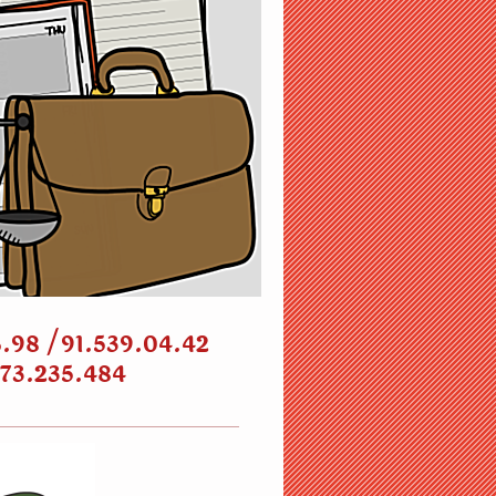
6.98 /91.539.04.42
673.235.484