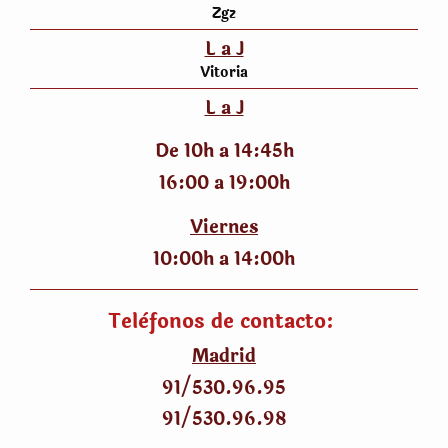
Zgz
L a J
Vitoria
L a J
De 10h a 14:45h
16:00 a 19:00h
Viernes
10:00h a 14:00h
Telèfonos de contacto:
Madrid
91/530
.
96.95
91/530
.
96.98