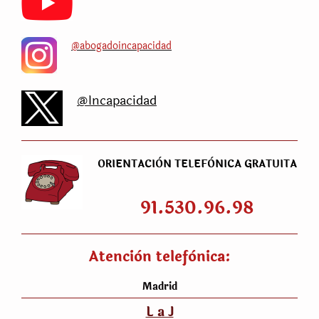
@abogadoincapacidad
@Incapacidad
ORIENTACIÒN TELEFÒNICA GRATUITA
91.530.96.98
Atenciòn telefònica:
Madrid
L a J