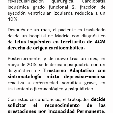
revascularizaciòn quirùrgica, Cardiopatìa
Isquèmica grado funcional 2, fracciòn de
eyecciòn ventricular izquierda reducida a un
40%.
Despuès de un mes, el paciente es trasladado
desde un hospital de Madrid con diagnòstico
de
Ictus Isquèmico en territorito de ACM
derecha de origen cardioembòlico.
Posteriormente, y de nuevo tras un mes, en
mayo de 2015, se le deriva a psiquiatrìa con un
diagnòstico de
Trastorno Adaptativo con
sintomatologìa mixta depresivo-ansiosa
reactiva a enfermedad somàtica grave, en
tratamiento farmacològico y psiquiàtrico.
Con estas circunstancias, el trabajador
decide
solicitar el reconocimiento de las
prestaciones por Incapacidad Permanente,