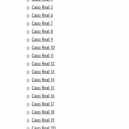
Caso Real 5
Caso Real 6
Caso Real 7
Caso Real 8
Caso Real 9
Caso Real 10
Caso Real 11
Caso Real 12
Caso Real 13
Caso Real 14
Caso Real 15
Caso Real 16
Caso Real 17
Caso Real 18
Caso Real 19
Caso Real 20