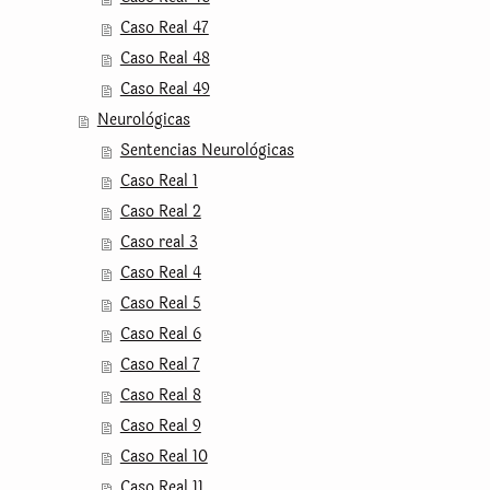
Caso Real 47
Caso Real 48
Caso Real 49
Neurològicas
Sentencias Neurològicas
Caso Real 1
Caso Real 2
Caso real 3
Caso Real 4
Caso Real 5
Caso Real 6
Caso Real 7
Caso Real 8
Caso Real 9
Caso Real 10
Caso Real 11