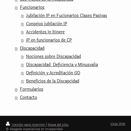
Funcionarios
Jubilaciòn IP en Fucionarios Clases Pasivas
Consejos jubilaciòn IP
Accidentes In Itinere
IP en funcionarios de CP
Discapacidad
Nociones sobre Discapacidad
Discapacidad, Deficiencia y Minusvalía
Definiciòn y Acreditaciòn GD
Beneficios de la Discapcidad
Formularios
Contacto
Vista Web
Versión para imprimir
|
Mapa del sitio
© Abogado especialista en Incapacidad