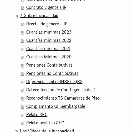
Contrato vigente e IP
+ Sobre Incapacidad
Brecha de género e IP
Cuantías mínimas 2023
Cuantìas mìnimas 2022
Cuantìas mìnimas 2021
Cuantías Mínimas 2020
Pensiones Contributivas
Pensiones no Contributivas
Diferencias entre INSS/TGSS
Determinaciòn de Contingencia de IT
Reconocimiento TS Camareras de Piso
Complemento GI inembargable
Relato SFC
Relato positivo SFC
Los Videos de la Incapacidad