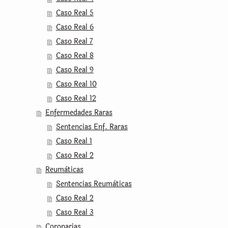
Caso Real 5
Caso Real 6
Caso Real 7
Caso Real 8
Caso Real 9
Caso Real 10
Caso Real 12
Enfermedades Raras
Sentencias Enf. Raras
Caso Real 1
Caso Real 2
Reumàticas
Sentencias Reumàticas
Caso Real 2
Caso Real 3
Coronarias