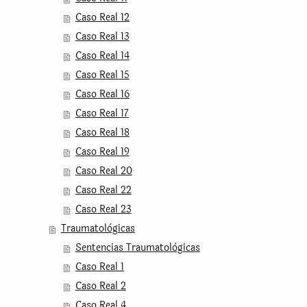
Caso Real 12
Caso Real 13
Caso Real 14
Caso Real 15
Caso Real 16
Caso Real 17
Caso Real 18
Caso Real 19
Caso Real 20
Caso Real 22
Caso Real 23
Traumatològicas
Sentencias Traumatològicas
Caso Real 1
Caso Real 2
Caso Real 4