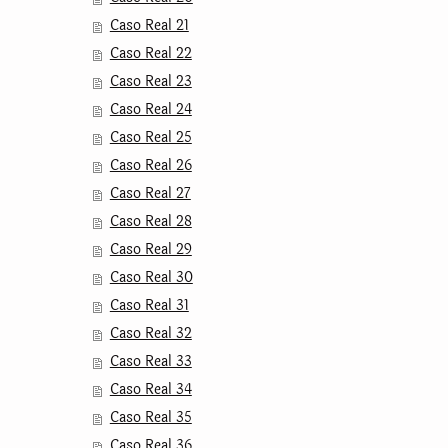
Caso Real 21
Caso Real 22
Caso Real 23
Caso Real 24
Caso Real 25
Caso Real 26
Caso Real 27
Caso Real 28
Caso Real 29
Caso Real 30
Caso Real 31
Caso Real 32
Caso Real 33
Caso Real 34
Caso Real 35
Caso Real 36