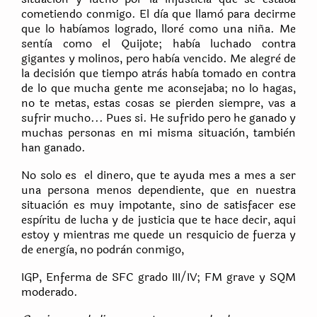
cometiendo conmigo. El dìa que llamò para decirme
que lo habìamos logrado, llorè como una niña. Me
sentìa como el Quijote; habìa luchado contra
gigantes y molinos, pero habìa vencido. Me alegrè de
la decisiòn que tiempo atràs habìa tomado en contra
de lo que mucha gente me aconsejaba; no lo hagas,
no te metas, estas cosas se pierden siempre, vas a
sufrir mucho... Pues si. He sufrido pero he ganado y
muchas personas en mi misma situaciòn, tambièn
han ganado.
No solo es el dinero, que te ayuda mes a mes a ser
una persona menos dependiente, que en nuestra
situaciòn es muy impotante, sino de satisfacer ese
espìritu de lucha y de justicia que te hace decir, aqui
estoy y mientras me quede un resquicio de fuerza y
de energìa, no podràn conmigo,
IGP, Enferma de SFC grado III/IV; FM grave y SQM
moderado.