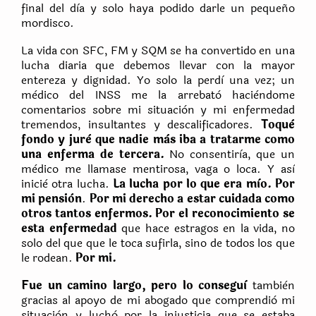
final del dìa y solo haya podido darle un pequeño
mordisco.
La vida con SFC, FM y SQM se ha convertido en una
lucha diaria que debemos llevar con la mayor
entereza y dignidad. Yo solo la perdì una vez; un
mèdico del INSS me la arrebatò hacièndome
comentarios sobre mi situaciòn y mi enfermedad
tremendos, insultantes y descalificadores.
Toquè
fondo y jurè que nadie màs iba a tratarme como
una enferma de tercera.
No consentirìa, que un
mèdico me llamase mentirosa, vaga o loca. Y asì
iniciè otra lucha.
La lucha por lo que era mìo. Por
mi pensiòn
.
Por mi derecho a estar cuidada como
otros tantos enfermos. Por el reconocimiento se
esta enfermedad
que hace estragos en la vida, no
solo del que que le toca sufirla, sino de todos los que
le rodean.
Por mi.
Fue un camino largo, pero lo conseguì
tambièn
gracias al apoyo de mi abogado que comprendiò mi
situaciòn y luchò por la injusticia que se estaba