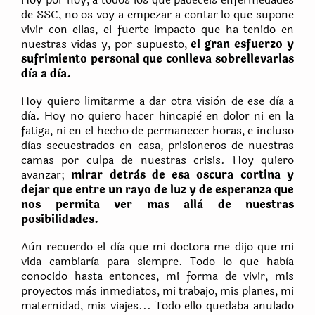
de SSC, no os voy a empezar a contar lo que supone
vivir con ellas, el fuerte impacto que ha tenido en
nuestras vidas y, por supuesto,
el gran esfuerzo y
sufrimiento personal que conlleva sobrellevarlas
dìa a dìa.
Hoy quiero limitarme a dar otra visiòn de ese dìa a
dìa. Hoy no quiero hacer hincapiè en dolor ni en la
fatiga, ni en el hecho de permanecer horas, e incluso
dìas secuestrados en casa, prisioneros de nuestras
camas por culpa de nuestras crisis. Hoy quiero
avanzar;
mirar detràs de esa oscura cortina y
dejar que entre un rayo de luz y de esperanza que
nos permita ver mas allà de nuestras
posibilidades.
Aùn recuerdo el dìa que mi doctora me dijo que mi
vida cambiarìa para siempre.
Todo lo que habìa
conocido hasta entonces, mi forma de vivir, mis
proyectos màs inmediatos, mi trabajo, mis planes, mi
maternidad, mis viajes... Todo ello quedaba anulado