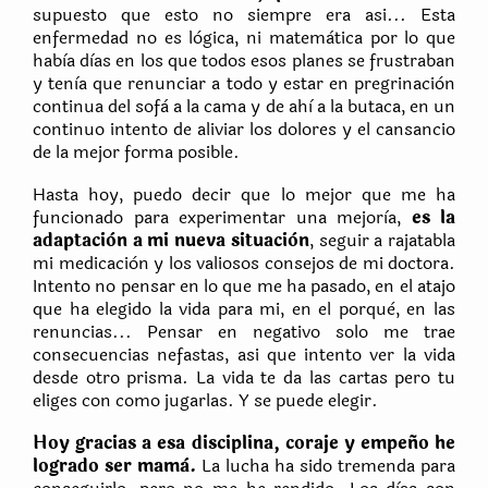
supuesto que esto no siempre era asi... Esta
enfermedad no es lògica, ni matemàtica por lo que
habìa dìas en los que todos esos planes se frustraban
y tenìa que renunciar a todo y estar en pregrinaciòn
continua del sofà a la cama y de ahì a la butaca, en un
continuo intento de aliviar los dolores y el cansancio
de la mejor forma posible.
Hasta hoy, puedo decir que lo mejor que me ha
funcionado para experimentar una mejorìa,
es la
adaptaciòn a mi nueva situaciòn
, seguir a rajatabla
mi medicaciòn y los valiosos consejos de mi doctora.
Intento no pensar en lo que me ha pasado, en el atajo
que ha elegido la vida para mi, en el porquè, en las
renuncias... Pensar en negativo solo me trae
consecuencias nefastas, asi que intento ver la vida
desde otro prisma. La vida te da las cartas pero tu
eliges con como jugarlas. Y se puede elegir.
Hoy gracias a esa disciplina, coraje y empeño he
logrado ser mamà.
La lucha ha sido tremenda para