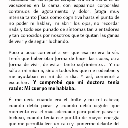
vacaciones en la cama, con espasmos corporales
continuos de agotamiento y dolor, fatiga muy
intensa tanto fìsica como cognitiva hasta el punto de
no poder ni hablar, ni abrir los ojos, no recordar
nada y todo ese puñado de sìntomas tan alentadores
y tan conocidos por nosotros que te quitan las ganas
de vivir y de seguir luchando.
Poco a poco comencè a ver que esa no era la vìa.
Tenìa que haber otra forma de hacer las cosas, otra
forma de vivir, de evitar tanto sufrimiento... Y no
sò`lo a mi misma, sino a todos los que me rodeaban y
me ayudaban en mi dìa a dìa. Y asì, comencè a
escuchar.
Y comprobè que mi doctora tenìa
razòn: Mi cuerpo me hablaba.
Èl me decìa cuando era el lìmite y no mi cabeza;
cuando debìa parar y cuando debìa seguir; que
momento era el màs adecuado para poder pasear e
incluso, cuando tenìa ese puntito de mayor energìa
que me permitìa leer un rato y ponerme delante del