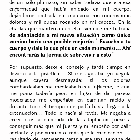
de un sòlo plumazo, sin saber todavìa que era esa
enfermedad que habìa anidado en mi cuerpo,
dejàndome postrada en una cama con muchisimos
dolores y mil dudas rodando en mi cabeza. En la
charlas que mantenìa con ella, siempre me hablaba
de adaptaciòn a mi nueva situaciòn como ùnico
camino hacia una posible mejorìa: " Escucha a tu
cuerpo y dale lo que pide en cada momento... Ahì
encontraràs la forma de sobrevivir a esto"
Por supuesto, desoì el consejo y tardè tiempo en
llevarlo a la pràctica... Si me agotaba, yo seguìa
aunque cayera desmayada; si los dolores
bombardeaban me medicaba hasta inflarme, lo cual
me ponìa todavìa peor; en lugar de dar paseos
moderados me empeñaba en caminar ràpido y
durante todo el tiempo que podìa hasta llegar a la
extenuaciòn... Todo lo hacìa al revès. Me negaba a
creer que la chorrada de la adaptaciòn fuese a
conseguir màs que mi fuerza y mi empeño por salir
adelante y por supuesto, màs que la medicaciòn. El
resultado de semejante terapia era una semana de