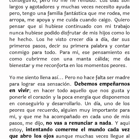
conseguirlo, pero no me he rendido. Los dìas son
largos y agotadores y muchas veces necesito ayuda
pero, tengo una familia fantàstica que me rodea, me
arropa, me apoya y me cuida cuando caigo. Quiero
pensar que si hubiese continuado con mi trabajo
nunca hubiese podido disfrutar de mis hijos como lo
he hecho. Los he visto crecer dìa a dìa, dar sus
primeros pasos, decir su primera palabra y contar
conmigo para todo. Para mi, ese pensamiento es
como cubrirme con una manta càlida; me da
bienestar y me reconforta en los momentos peores.
Yo me siento llena asì... Pero no hace falta ser madre
para lograr esa sensaciòn.
Debemos empeñarnos
en vivir
; en hacer todo aquello que nos gusta y
ponerle el corazòn y la poca energia que disponemos
en conseguirlo y desarrollarlo. Un dìa, uno de los
peores que recuerdo, alguien muy importante para
mi, y que me ha acompañado en cada uno de mis
pasos, me dijo,
no vas a renunciar a nada
. Y aqui
estoy,
intentando comerme el mundo cada vez
que abro los ojos
aunque muchas veces llegue al