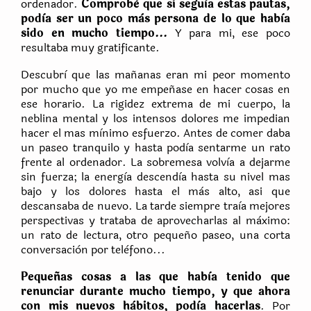
ordenador.
Comprobè que si seguìa estas pautas,
podìa ser un poco màs persona de lo que habìa
sido en mucho tiempo...
Y para mi, ese poco
resultaba muy gratificante.
Descubrì que las mañanas eran mi peor momento
por mucho que yo me empeñase en hacer cosas en
ese horario. La rigidez extrema de mi cuerpo, la
neblina mental y los intensos dolores me impedian
hacer el mas mìnimo esfuerzo. Antes de comer daba
un paseo tranquilo y hasta podìa sentarme un rato
frente al ordenador. La sobremesa volvìa a dejarme
sin fuerza; la energìa descendìa hasta su nivel mas
bajo y los dolores hasta el màs alto, asi que
descansaba de nuevo. La tarde siempre traìa mejores
perspectivas y trataba de aprovecharlas al màximo:
un rato de lectura, otro pequeño paseo, una corta
conversaciòn por telèfono...
Pequeñas cosas a las que habìa tenido que
renunciar durante mucho tiempo, y que ahora
con mis nuevos hàbitos, podìa hacerlas
. Por