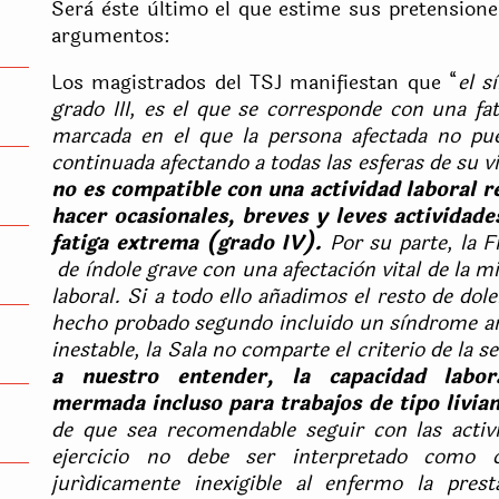
Serà èste ùltimo el que estime sus pretensione
argumentos:
Los magistrados del TSJ manifiestan que “
el s
grado III, es el que se corresponde con una fat
marcada en el que la persona afectada no pue
continuada afectando a todas las esferas de su v
no es compatible con una actividad laboral r
hacer ocasionales, breves y leves actividade
fatiga extrema (grado IV).
Por su parte, l
a F
de ìndole grave con una afectaciòn vital de la m
laboral.
Si a todo ello añadimos el resto de dole
hecho probado segundo incluido un sìndrome an
inestable, la Sala no comparte el criterio de la s
a nuestro entender, la capacidad labor
mermada incluso para trabajos de tipo livian
de que sea recomendable seguir con las activ
ejercicio no debe ser interpretado como c
jurídicamente inexigible al enfermo la prest