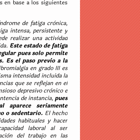
s en base a los siguientes
ìndrome de fatiga crònica,
iga intensa, persistente y
de realizar una actividad
ida
.
Este estado de fatiga
egular pues solo permite
s. Es el paso previo a la
ibromialgia en grado III es
isma intensidad incluida la
ncias que se reflejan en el
sioso depresivo crònico e
entencia de instancia,
pues
al aparece seriamente
o o sedentario.
El hecho
idades habituales y hacer
apacidad laboral al ser
aciòn del trabajo en las