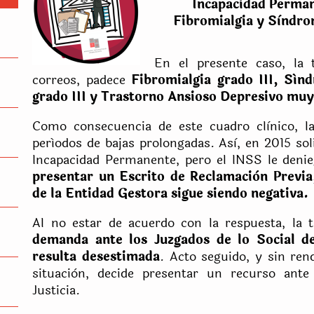
Incapacidad Perman
Fibromialgia y Sìndro
En el presente caso, la 
correos, padece
Fibromialgia grado III, Sín
grado III y Trastorno Ansioso Depresivo muy
Como consecuencia de este cuadro clìnico, la
períodos de bajas prolongadas. Asì, en 2015 sol
Incapacidad Permanente, pero el INSS le denie
presentar un Escrito de Reclamaciòn Previa
de la Entidad Gestora sigue siendo negativa.
Al no estar de acuerdo con la respuesta, la 
demanda ante los Juzgados de lo Social d
resulta desestimada
. Acto seguido, y sin rend
situaciòn, decide presentar un recurso ante
Justicia.