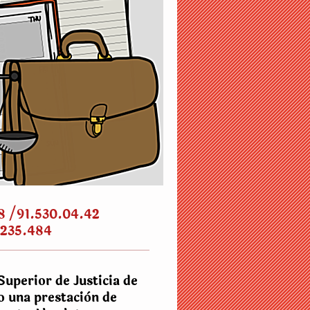
8 /91.530.04.42
.235.484
Superior de Justicia de
 una prestaciòn de