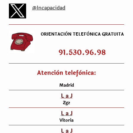
@Incapacidad
ORIENTACIÒN TELEFÒNICA GRATUITA
91.530.96.98
Atenciòn telefònica:
Madrid
L a J
Zgz
L a J
Vitoria
L a J