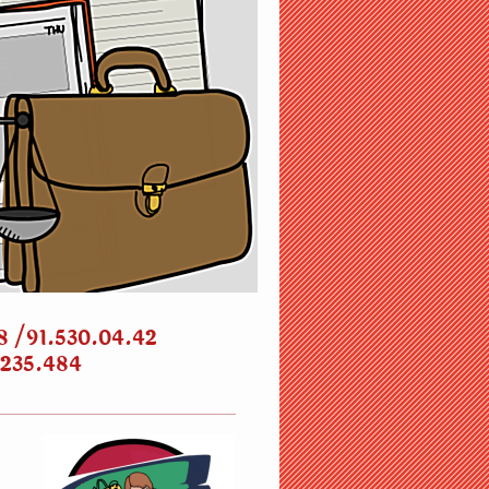
8 /91.530.04.42
.235.484