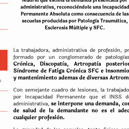
Madrid que estima la demanda presentada por
administrativa, reconocièndole una Incapacida
Permanente Absoluta como consecuencia de las
secuelas producidas por Patologìa Traumàtica,
Esclerosis Múltiple y SFC.
La trabajadora, administrativa de profesiòn, p
formado por un conglomerado de patologì
Crònica, Discopatìa, Artropatìa posterio
Sìndrome de Fatiga Crònica SFC e Insonmio 
y mantenimiento ademas de diversas Artromi
s
Con semejante cuadro de lesiones, la trabajado
por Incapacidad Permanente que el INSS de
administrativa,
se interpone una demanda, co
de salud de la demandante no es el ade
cualquier profesiòn.