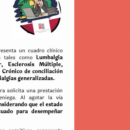
d
resenta un cuadro clìnico
as tales como
Lumbalgia
r, Esclerosis Mùltiple,
Crònico de conciliaciòn
algias generalizadas.
ra solicita una prestaciòn
niega. Al agotar la vìa
nsiderando que el estado
cuado para desempeñar