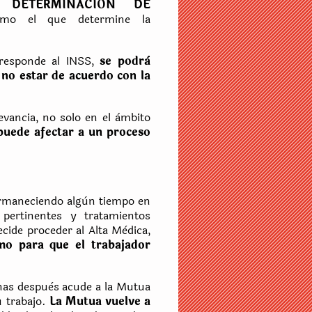
E DETERMINACIÒN DE
smo el que determine la
rresponde al INSS,
se podrà
 no estar de acuerdo con la
evancia, no solo en el àmbito
puede afectar a un proceso
ermaneciendo algùn tiempo en
 pertinentes y tratamientos
cide proceder al Alta Mèdica,
omo para que el trabajador
nas despuès acude a la Mutua
u trabajo.
La Mutua vuelve a