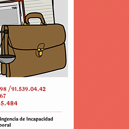
.98 /91.539.04.42
767
35.484
ingencia de Incapacidad
poral