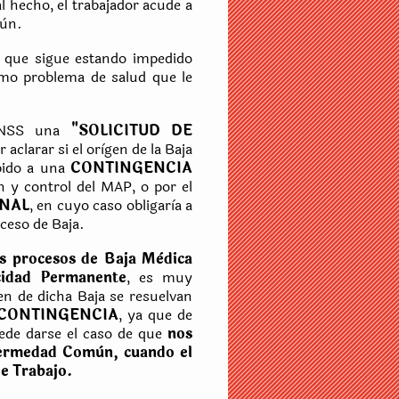
l hecho, el trabajador acude a
mùn.
a que sigue estando impedido
smo problema de salud que le
l INSS una
"SOLICITUD DE
 aclarar si el orìgen de la Baja
ebido a una
CONTINGENCIA
n y control del MAP, o por el
ONAL
, en cuyo caso obligarìa a
ceso de Baja.
os procesos de Baja Mèdica
cidad Permanente
, es muy
en de dicha Baja se resuelvan
 CONTINGENCIA
, ya que de
puede darse el caso de que
nos
fermedad Comùn, cuando el
de Trabajo.