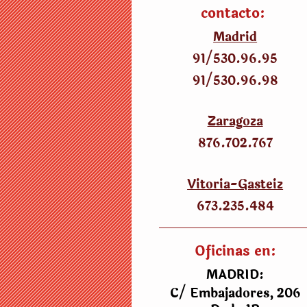
contacto:
Madrid
91/530
.
96.95
91/530
.
96.98
Zaragoza
876.702.767
Vitoria-Gasteiz
673.235.484
Oficinas en:
MADRID:
C/ Embajadores, 206