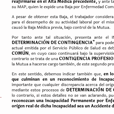
reafirmarse en el Alta Mèdica precedente,
y ante ta
su MAP, quien le expide una Baja por Enfermedad Co
A pesar de obtener esta Baja, el trabajador consider
para el desempeño de su actividad laboral por el mi
causò la Baja Mèdica previa, bajo control de la Mutua.
Por tanto ante tal situaciòn, presenta ante e
DETERMINACIÒN DE CONTINGENCIA"
para poder
actual emitida por el Servicio Pùblico de Salud es d
COMÙN
, en cuyo caso continuarà bajo la supervisiò
contrario se trata de una
CONTIGENCIA PROFESI
la Mutua a hacerse cargo tambièn, de este segundo pro
En este sentido, debemos indicar tambièn que,
en l
que culminan en un reconocimiento de Incapa
importante que cualquier discrepancia acerca del orìg
mediante estos procesos de
DETERMINACIÒN DE
lo contrario, si estos detalles no se van aclarando, 
reconozcan una Incapacidad Permanente por En
N
orìgen real de dicha Incapacidad sea un Accidente 