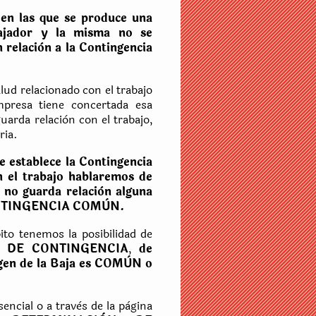
s
en las que se produce una
ajador y la misma no se
 relaciòn a la Contingencia
ud relacionado con el trabajo
presa tiene concertada esa
uarda relaciòn con el trabajo,
ria.
e establece la Contingencia
n el trabajo hablaremos de
 no guarda relaciòn alguna
a CONTINGENCIA COMÙN.
ito tenemos la posibilidad de
 DE CONTINGENCIA
,
de
rìgen de la Baja es COMÙN o
encial o a travès de la pàgina