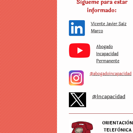
Sìgueme para estar
informado:
Vicente Javier Saiz
Marco
Abogado
Incapacidad
Permanente
@abogadoincapacidad
@Incapacidad
ORIENTACIÒ
TELEFÒNICA