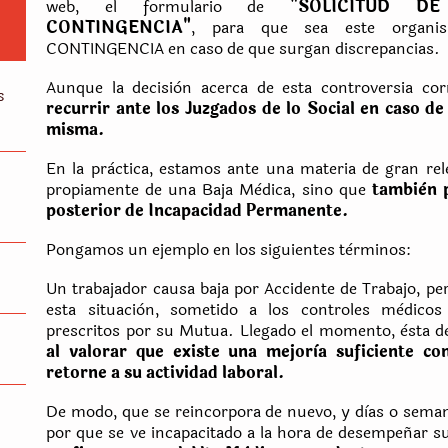
web, el formulario de
"SOLICITUD D
CONTINGENCIA"
, para que sea este organi
CONTINGENCIA en caso de que surgan discrepancias.
Aunque la decisiòn acerca de esta controversia co
s
recurrir ante los Juzgados de lo Social en caso de
misma.
En la pràctica, estamos ante una materia de gran rel
propiamente de una Baja Mèdica, sino que
tambièn 
posterior de Incapacidad Permanente.
Pongamos un ejemplo en los siguientes tèrminos:
Un trabajador causa baja por Accidente de Trabajo, p
esta situaciòn, sometido a los controles mèdicos
prescritos por su Mutua. Llegado el momento, èsta de
al valorar que existe una mejorìa suficiente c
retorne a su actividad laboral.
De modo, que se reincorpora de nuevo, y dìas o sema
por que se ve incapacitado a la hora de desempeñar s