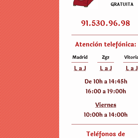
GRATUITA
91.530.96.98
Atenciòn telefònica:
Madrid
Zgz
Vitori
L a J
L a J
L a J
De 10h a 14:45h
16:00 a 19:00h
Viernes
10:00h a 14:00h
Telèfonos de