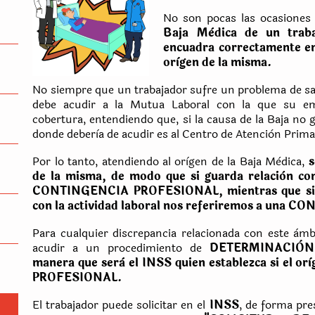
No son pocas las ocasione
Baja Mèdica de un trab
encuadra correctamente en
orìgen de la misma.
No siempre que un trabajador sufre un problema de sal
debe acudir a la Mutua Laboral con la que su em
cobertura, entendiendo que, si la causa de la Baja no g
donde deberìa de acudir es al Centro de Atenciòn Prima
Por lo tanto, atendiendo al orìgen de la Baja Mèdica,
s
de la misma, de modo que si guarda relaciòn co
CONTINGENCIA PROFESIONAL,
mientras que si
con la actividad laboral nos referiremos a un
Para cualquier discrepancia relacionada con este àmb
acudir a un procedimiento de
DETERMINACIÒN
manera que serà el INSS quien establezca si el o
PROFESIONAL.
El trabajador puede solicitar en el
INSS
, de forma pres